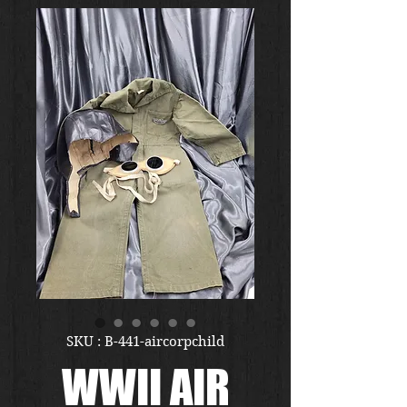
SKU : B-441-aircorpchild
WWII AIR