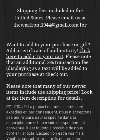
Shipping fees included in the
United States. Please email us at
thewarfront1944@gmail.com for
international shipping quote.
Located in Kirkland location.
Want to add to your purchase or gift?
Add a certificate of authenticity!
Click
here to add it to your cart
. Please note
that an additional 3% transaction fee
(displaying as a tax) will be added to
your purchase at check out.
Please note that many of our newer
items include the shipping price! Look
at the item description for details.
POLITIQUE: La plupart de nos articles sont
expédiés et, par conséquent, nous n'acceptons
pas les retours sauf si spécifié dans la
description ou si la période d'inspection est
convenue. Il est toutefois possible de nous
confier l'article. L'expédition est à vos frais.
Veuillez consulter nos tarifs et conditions