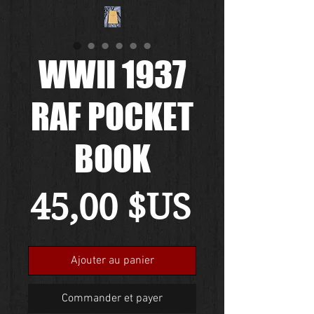
WWII 1937
RAF POCKET
BOOK
Prix
45,00 $US
Ajouter au panier
Commander et payer