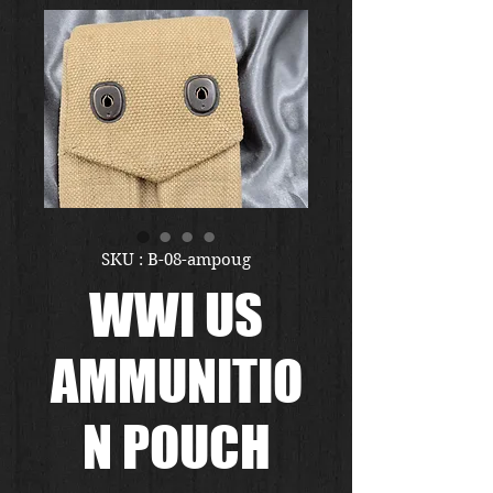
SKU : B-08-ampoug
WWI US
AMMUNITIO
N POUCH