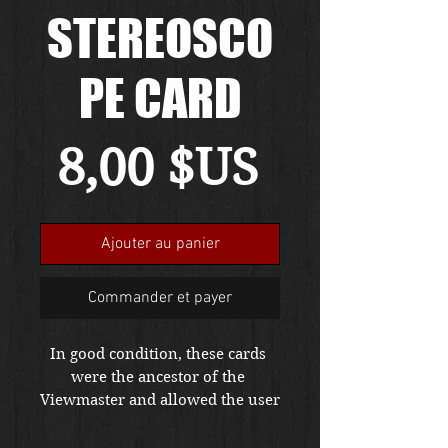
STEREOSCO
PE CARD
Prix
8,00 $US
Ajouter au panier
Commander et payer
In good condition, these cards 
were the ancestor of the 
Viewmaster and allowed the user 
to see scenes in 3D effects with 
the use of a device called a 