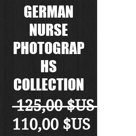
GERMAN
NURSE
PHOTOGRAP
HS
COLLECTION
 125,00 $US 
Prix
110,00 $US