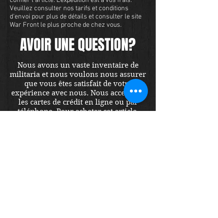
confier l'article. L'expédition est à vos frais.
Veuillez consulter nos tarifs et conditions
d'envoi pour plus de détails et consulter le site
War Front le plus proche de chez vous.
AVOIR UNE QUESTION?
Nous avons un vaste inventaire de
militaria et nous voulons nous assurer
que vous êtes satisfait de votre
expérience avec nous. Nous acceptons
les cartes de crédit en ligne ou par
téléphone. Pour acheter cet article,
envoyez-nous un message et nous
vous répondrons dans les 48 heures.