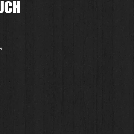
UCH
 &