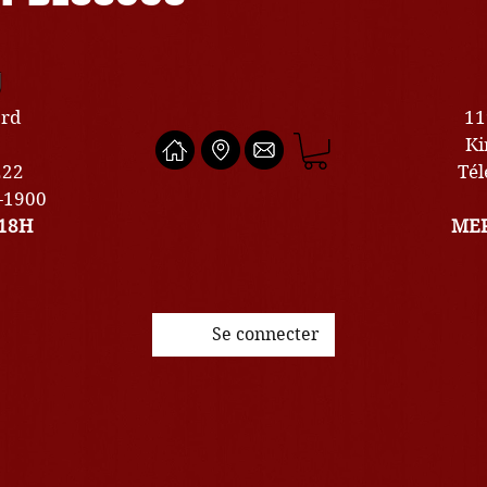
U
ard
11
Ki
222
Tél
0-1900
18H
MER
Se connecter