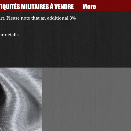
IQUITÉS MILITAIRES À VENDRE
More
art
. Please note that an additional 3%
r details.