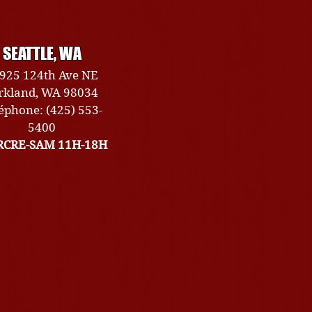
SEATTLE, WA
925 124th Ave NE
rkland, WA 98034
éphone: (425) 553-
5400
CRE-SAM 11H-18H