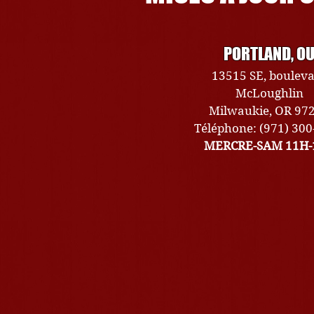
PORTLAND, O
13515 SE, boulev
McLoughlin
Milwaukie, OR 97
Téléphone: (971) 30
MERCRE-SAM 11H-