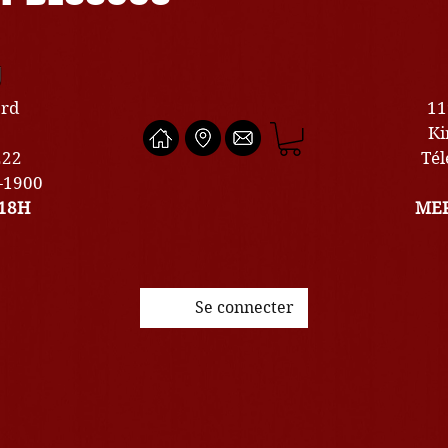
U
ard
11
Ki
222
Tél
0-1900
18H
MER
Se connecter