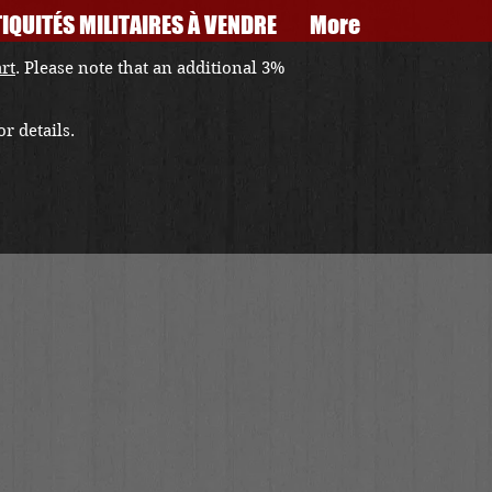
IQUITÉS MILITAIRES À VENDRE
More
art
. Please note that an additional 3%
r details.