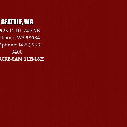
SEATTLE, WA
925 124th Ave NE
rkland, WA 98034
éphone: (425) 553-
5400
CRE-SAM 11H-18H