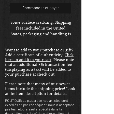
Commander et payer
Some surface crackling. Shipping
fees included in the United
States, packaging and handling is
extra at checkout. Please email
us at
Want to add to your purchase or gift?
thewarfront1944@gmail.com for
Add a certificate of authenticity!
Click
international shipping quote.
here to add it to your cart
. Please note
Located in Kirkland location.
that an additional 3% transaction fee
(displaying as a tax) will be added to
your purchase at check out.
Please note that many of our newer
items include the shipping price! Look
at the item description for details.
POLITIQUE: La plupart de nos articles sont
expédiés et, par conséquent, nous n'acceptons
pas les retours sauf si spécifié dans la
description ou si la période d'inspection est