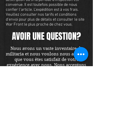
convenue. Il est toutefois possible de nous
confier l'article. L'expédition est à vos frais.
Veuillez consulter nos tarifs et conditions
d'envoi pour plus de détails et consulter le site
War Front le plus proche de chez vous.
AVOIR UNE QUESTION?
Nous avons un vaste inventaire de
militaria et nous voulons nous assurer
que vous êtes satisfait de votre
expérience avec nous. Nous acceptons
les cartes de crédit en ligne ou par
téléphone. Pour acheter cet article,
envoyez-nous un message et nous
vous répondrons dans les 48 heures.