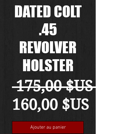
DATED COLT
.45
REVOLVER
HOLSTER
 175,00 $US 
Prix
160,00 $US
promo
Ajouter au panier