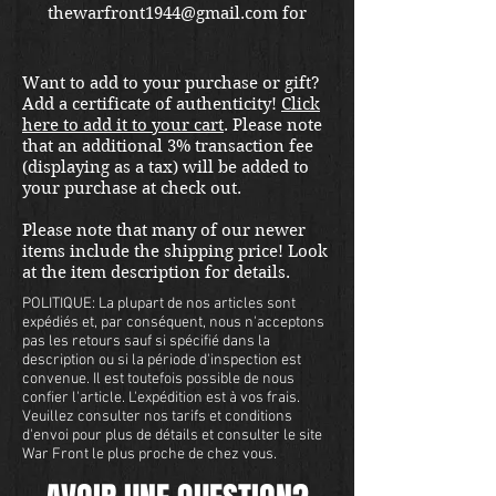
thewarfront1944@gmail.com for
international shipping quote.
Located in Kirkland location.
Want to add to your purchase or gift?
Add a certificate of authenticity!
Click
here to add it to your cart
. Please note
that an additional 3% transaction fee
(displaying as a tax) will be added to
your purchase at check out.
Please note that many of our newer
items include the shipping price! Look
at the item description for details.
POLITIQUE: La plupart de nos articles sont
expédiés et, par conséquent, nous n'acceptons
pas les retours sauf si spécifié dans la
description ou si la période d'inspection est
convenue. Il est toutefois possible de nous
confier l'article. L'expédition est à vos frais.
Veuillez consulter nos tarifs et conditions
d'envoi pour plus de détails et consulter le site
War Front le plus proche de chez vous.