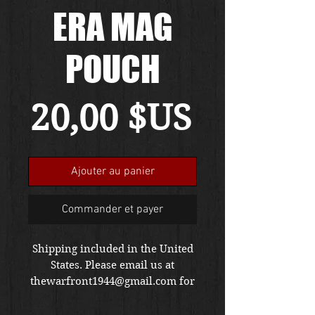
ERA MAG
POUCH
Prix
20,00 $US
Ajouter au panier
Commander et payer
Shipping included in the United
States. Please email us at
thewarfront1944@gmail.com for
international shipping quote.
Located in Kirkland location.