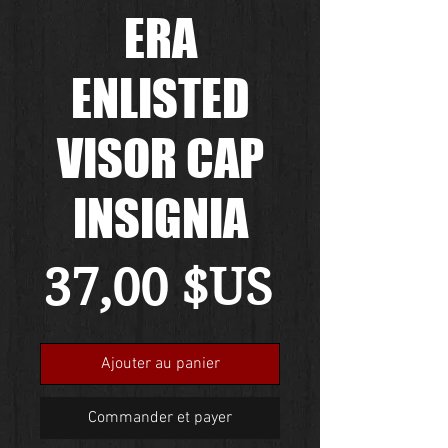
ERA
ENLISTED
VISOR CAP
INSIGNIA
Prix
37,00 $US
Ajouter au panier
Commander et payer