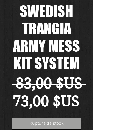
SWEDISH
TRANGIA
ARMY MESS
KIT SYSTEM
Prix
 83,00 $US 
Prix
origin
73,00 $US
promot
Rupture de stock