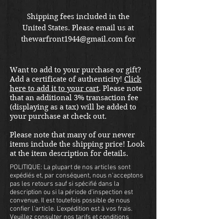
Shipping fees included in the
United States. Please email us at
thewarfront1944@gmail.com for
international shipping quote.
Located in Kirkland location.
Want to add to your purchase or gift?
Add a certificate of authenticity!
Click
here to add it to your cart
. Please note
that an additional 3% transaction fee
(displaying as a tax) will be added to
your purchase at check out.
Please note that many of our newer
items include the shipping price! Look
at the item description for details.
POLITIQUE: La plupart de nos articles sont
expédiés et, par conséquent, nous n'acceptons
pas les retours sauf si spécifié dans la
description ou si la période d'inspection est
convenue. Il est toutefois possible de nous
confier l'article. L'expédition est à vos frais.
Veuillez consulter nos tarifs et conditions