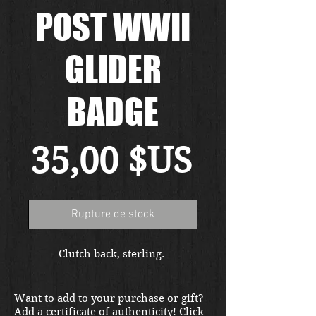
POST WWII
GLIDER
BADGE
Prix
35,00 $US
Rupture de stock
Clutch back, sterling. 
Want to add to your purchase or gift?
Add a certificate of authenticity!
Click