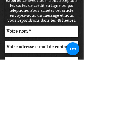
expérience avec nous. Nous acceptons
les cartes de crédit en ligne ou par
téléphone. Pour acheter cet article,
envoyez-nous un message et nous
vous répondrons dans les 48 heures.