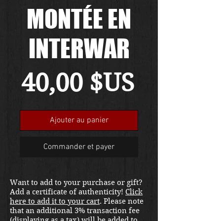
MONTÉE EN
INTERWAR
Prix
40,00 $US
Ajouter au panier
Commander et payer
Want to add to your purchase or gift?
Add a certificate of authenticity!
Click
here to add it to your cart
. Please note
that an additional 3% transaction fee
(displaying as a tax) will be added to