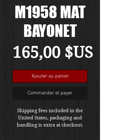
M1958 MAT
BAYONET
Prix
165,00 $US
Ajouter au panier
Commander et payer
Shipping fees included in the
United States, packaging and
handling is extra at checkout.
Please email us at
thewarfront1944@gmail.com for