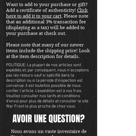
Want to add to your purchase or gift?
international shipping quote.
Add a certificate of authenticity!
Click
Located in Kirkland location.
here to add it to your cart
. Please note
that an additional 3% transaction fee
(displaying as a tax) will be added to
your purchase at check out.
Please note that many of our newer
items include the shipping price! Look
at the item description for details.
POLITIQUE: La plupart de nos articles sont
expédiés et, par conséquent, nous n'acceptons
pas les retours sauf si spécifié dans la
description ou si la période d'inspection est
convenue. Il est toutefois possible de nous
confier l'article. L'expédition est à vos frais.
Veuillez consulter nos tarifs et conditions
d'envoi pour plus de détails et consulter le site
War Front le plus proche de chez vous.
AVOIR UNE QUESTION?
Nous avons un vaste inventaire de