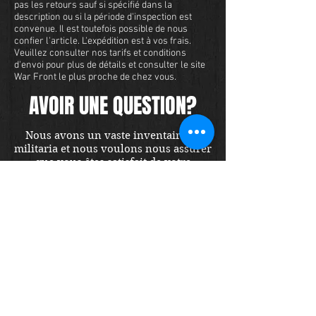
pas les retours sauf si spécifié dans la
description ou si la période d'inspection est
convenue. Il est toutefois possible de nous
confier l'article. L'expédition est à vos frais.
Veuillez consulter nos tarifs et conditions
d'envoi pour plus de détails et consulter le site
War Front le plus proche de chez vous.
AVOIR UNE QUESTION?
Nous avons un vaste inventaire de
militaria et nous voulons nous assurer
que vous êtes satisfait de votre
expérience avec nous. Nous acceptons
les cartes de crédit en ligne ou par
téléphone. Pour acheter cet article,
envoyez-nous un message et nous
vous répondrons dans les 48 heures.