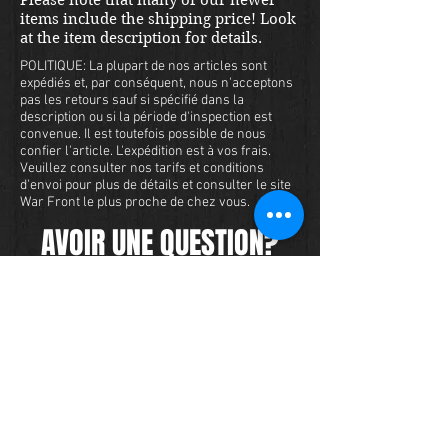
items include the shipping price! Look
at the item description for details.
POLITIQUE: La plupart de nos articles sont
expédiés et, par conséquent, nous n'acceptons
pas les retours sauf si spécifié dans la
description ou si la période d'inspection est
convenue. Il est toutefois possible de nous
confier l'article. L'expédition est à vos frais.
Veuillez consulter nos tarifs et conditions
d'envoi pour plus de détails et consulter le site
War Front le plus proche de chez vous.
AVOIR UNE QUESTION?
Nous avons un vaste inventaire de
militaria et nous voulons nous assurer
que vous êtes satisfait de votre
expérience avec nous. Nous acceptons
les cartes de crédit en ligne ou par
téléphone. Pour acheter cet article,
envoyez-nous un message et nous
vous répondrons dans les 48 heures.