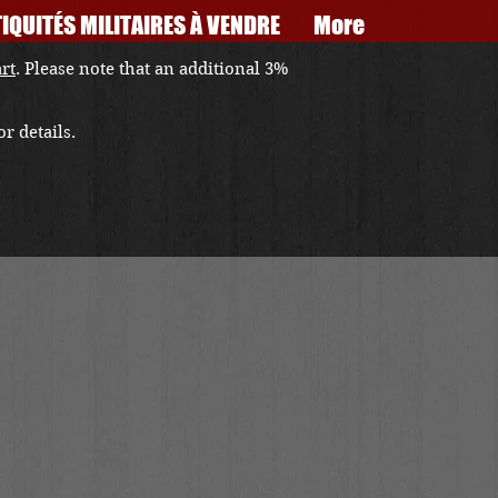
IQUITÉS MILITAIRES À VENDRE
More
art
. Please note that an additional 3%
r details.