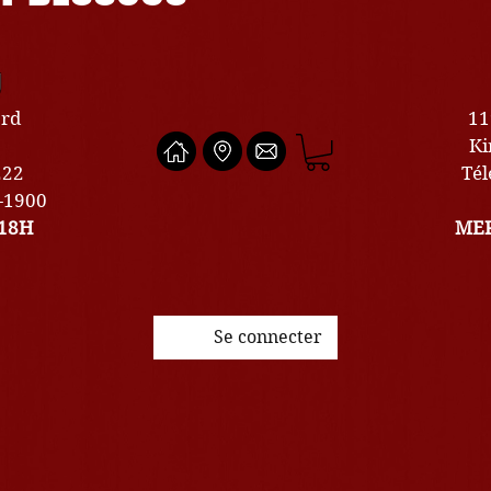
U
ard
11
Ki
222
Tél
0-1900
18H
MER
Se connecter