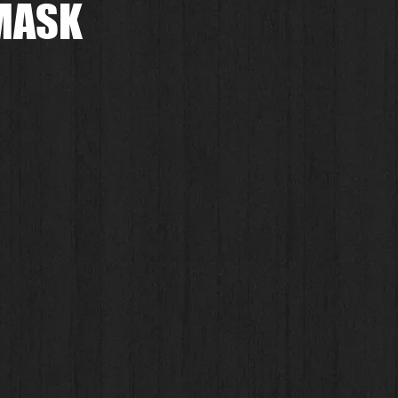
 MASK
.