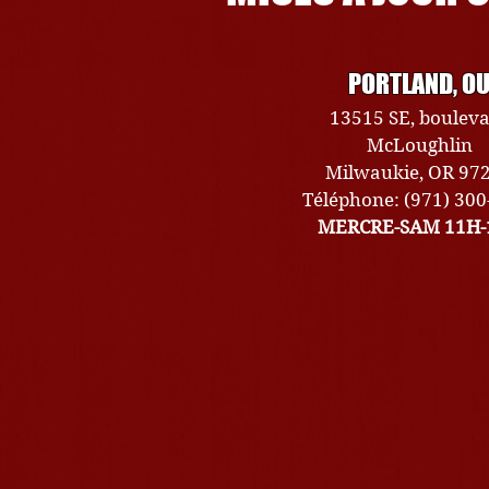
PORTLAND, O
13515 SE, boulev
McLoughlin
Milwaukie, OR 97
Téléphone: (971) 30
MERCRE-SAM 11H-