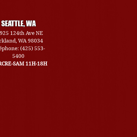
SEATTLE, WA
925 124th Ave NE
rkland, WA 98034
éphone: (425) 553-
5400
CRE-SAM 11H-18H