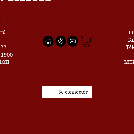
U
ard
11
Ki
222
Tél
0-1900
18H
MER
Se connecter