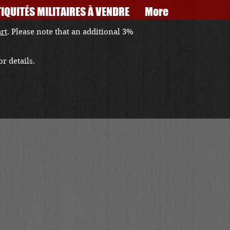
IQUITÉS MILITAIRES À VENDRE
More
art
. Please note that an additional 3%
r details.