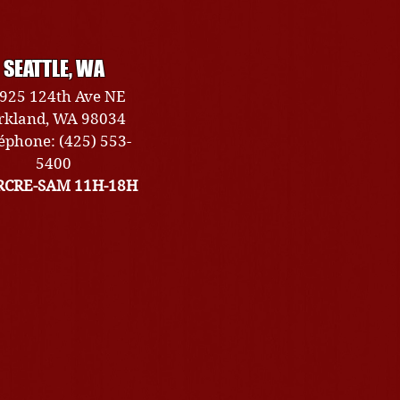
SEATTLE, WA
925 124th Ave NE
rkland, WA 98034
éphone: (425) 553-
5400
CRE-SAM 11H-18H