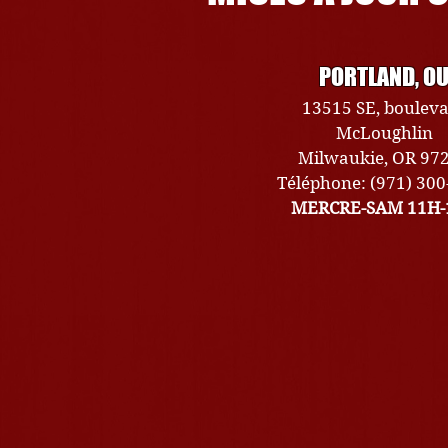
PORTLAND, O
13515 SE, boulev
McLoughlin
Milwaukie, OR 97
Téléphone: (971) 30
MERCRE-SAM 11H-