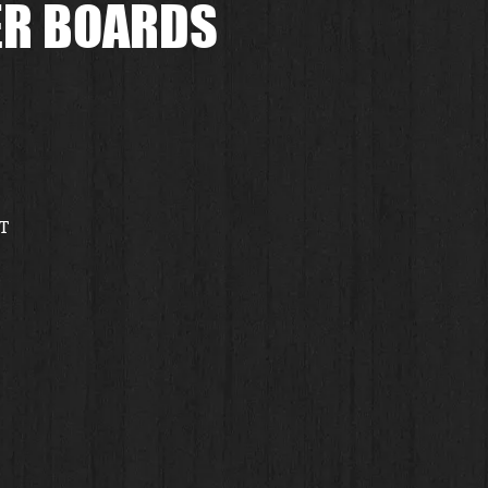
ER BOARDS
T