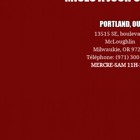
PORTLAND, O
13515 SE, boulev
McLoughlin
Milwaukie, OR 97
Téléphone: (971) 30
MERCRE-SAM 11H-