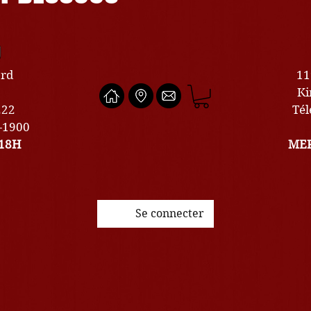
U
ard
11
Ki
222
Tél
0-1900
18H
MER
Se connecter