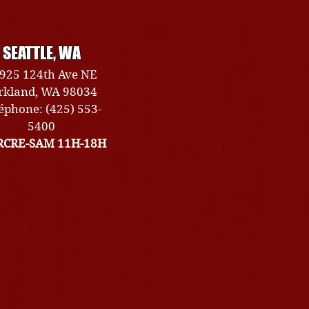
SEATTLE, WA
925 124th Ave NE
rkland, WA 98034
éphone: (425) 553-
5400
CRE-SAM 11H-18H