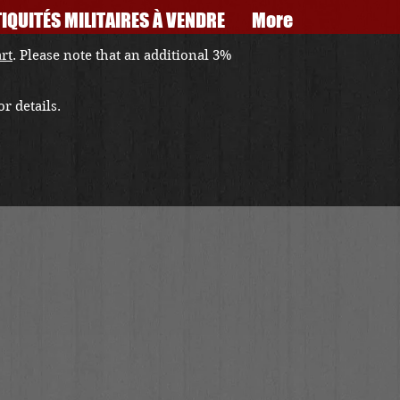
IQUITÉS MILITAIRES À VENDRE
More
art
. Please note that an additional 3%
r details.